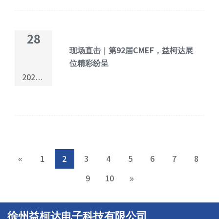
28
现场直击｜第92届CMEF，益柯达展
位精彩纷呈
2025-
09
«
1
2
3
4
5
6
7
8
9
10
»
徐州益柯达电子科技有限公司