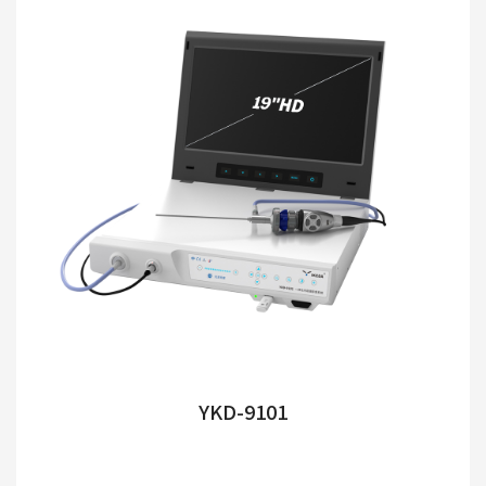
YKD-9101