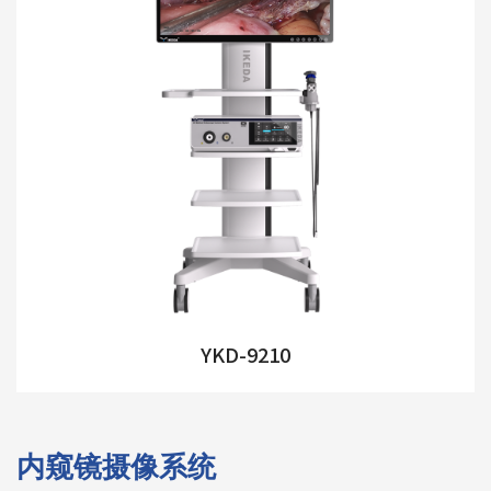
YKD-9210
内窥镜摄像系统