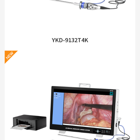
YKD-9132T4K