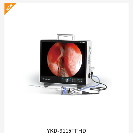
YKD-9115TFHD