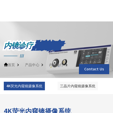
内镜诊疗
产品中心
内镜诊疗
首页
Contact Us
4K荧光内窥镜摄像系统
三晶片内窥镜摄像系统
4K荧光内窥镜摄像系统