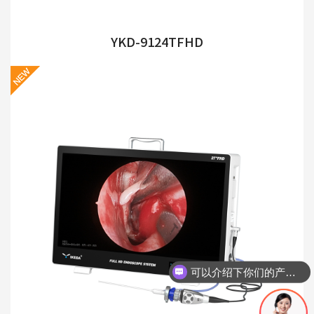
YKD-9124TFHD
你们是怎么收费的呢