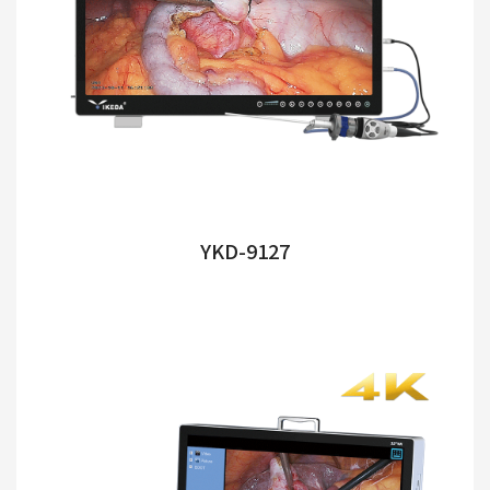
YKD-9127