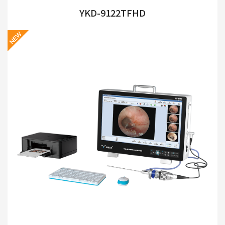
YKD-9122TFHD