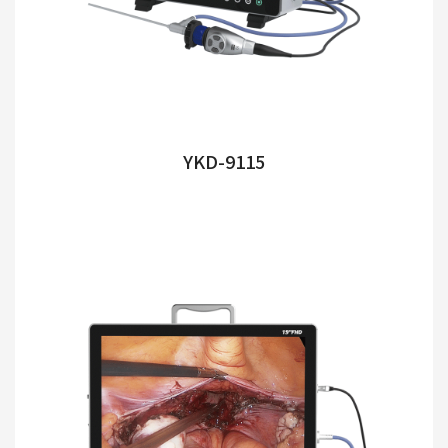
YKD-9115