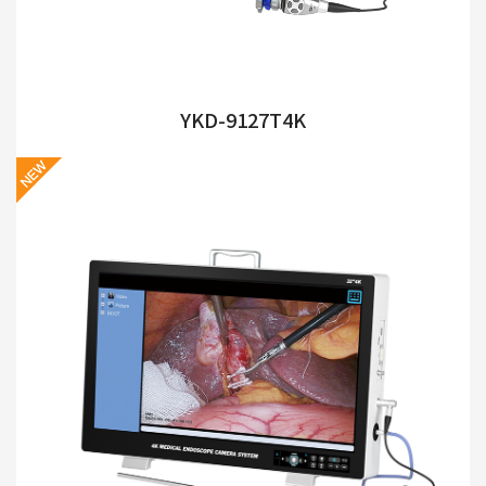
YKD-9127T4K