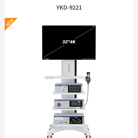
YKD-9221